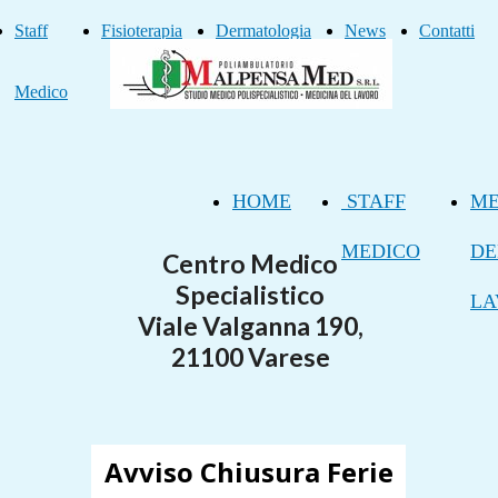
Staff
Fisioterapia
Dermatologia
News
Contatti
Medico
HOME
STAFF
ME
MEDICO
DE
Centro Medico
Specialistico
LA
Viale Valganna 190,
21100 Varese
Avviso Chiusura Ferie